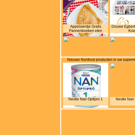
Appelsientje Gratis
Douwe Egberts
Pannenkoeken eten
Kra
Nieuwe Nonfood producten in uw superm
Nestle Nan Optipro 1
Nestle Nan 