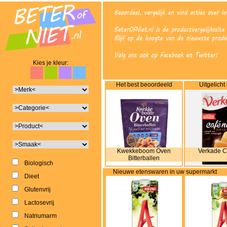
Kies je kleur:
Het best beoordeeld
Uitgelicht
Kwekkeboom Oven
Verkade C
Bitterballen
Biologisch
Nieuwe etenswaren in uw supermarkt
Dieet
Glutenvrij
Lactosevrij
Natriumarm