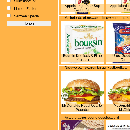
Suikerbewust
Appelsientje Puur Sap
Appelsientj
Limited Edition
Zwarte Bes
Pee
Seizoen Special
Verbeterde etenswaren in uw supermarkt
Boursin Knoflook & Fijne
Unox Good
Kruiden
Tando
Nieuwe etenswaren bij uw Fastfoodketen
McDonalds Royal Quarter
McDonald
Pounder
McChi
Actuele acties voor u geselecteerd